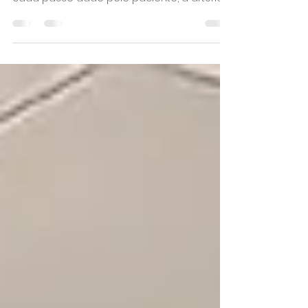
Imagine um stent implantado numa artéria
que dobra centenas de vezes por dia. A
cada passo dado pelo paciente, a artéria
poplítea sofre flexão, compressão e torção.
Nesse cenário, um dispositivo que não foi
projetado para essa realidade
biomecânica está fadado a falhar (e o
paciente, a retornar para o centro de
intervenção antes do esperado). É
justamente essa compreensão que está
por trás do LifeStent™ 5F, da BD: o único
stent com design aprovado pela FDA para
o tratamento d