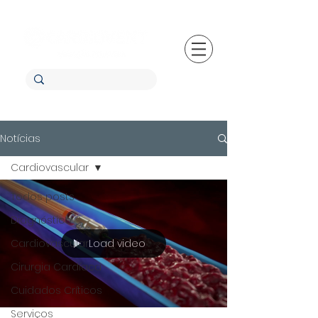
Notícias
Cardiovascular
Todos posts
Diagnóstico
Load video
Cardiovascular
Cirurgia Cardíaca
Cuidados Críticos
Serviços