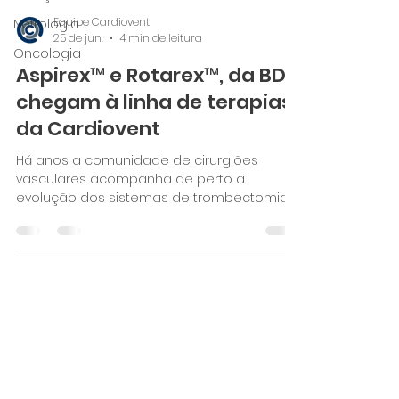
Equipe Cardiovent
Nefrologia
25 de jun.
4 min de leitura
Oncologia
Aspirex™ e Rotarex™, da BD,
chegam à linha de terapias
da Cardiovent
Há anos a comunidade de cirurgiões
vasculares acompanha de perto a
evolução dos sistemas de trombectomia
mecânica e aterectomia rotacional, em
especial os cateteres Aspirex™ e Rotarex™
da BD, tratamentos consolidados
internacionalmente para doença oclusiva
arterial e venosa. Agora o acesso a essas
tecnologias ficou mais direto: Aspirex™ e
Rotarex™, da BD, passam a integrar a linha
de terapias da Cardiovent para cirurgia
vascular. Hospitais e especialistas em todo
o Rio de Ja