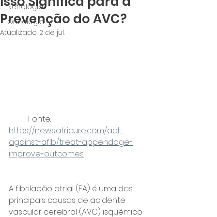
Isso Significa para a
Nefrologia
Prevenção do AVC?
Oncologia
Atualizado:
2 de jul.
	Fonte: 
https://news.atricure.com/act-
against-afib/treat-appendage-
improve-outcomes
A fibrilação atrial (FA) é uma das 
principais causas de acidente 
vascular cerebral (AVC) isquêmico 