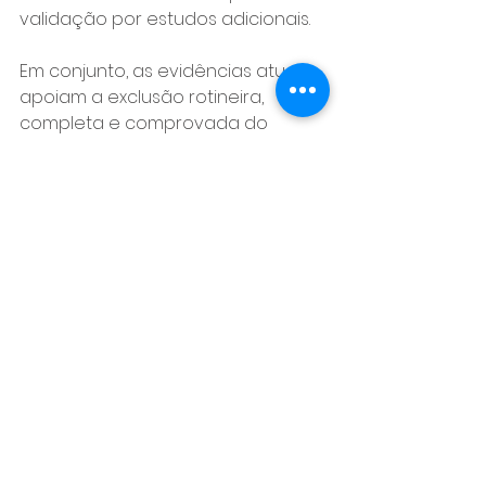
validação por estudos adicionais.
Em conjunto, as evidências atuais 
apoiam a exclusão rotineira, 
completa e comprovada do 
apêndice atrial esquerdo como 
um componente fundamental do 
manejo da fibrilação atrial em 
pacientes submetidos à cirurgia 
cardíaca.
Pronto para tratar 
cirurgicamente?
Conheça as soluções AtriCure 
para exclusão do apêndice atrial 
esquerdo e para o tratamento 
cirúrgico da fibrilação atrial, 
respaldadas por evidências 