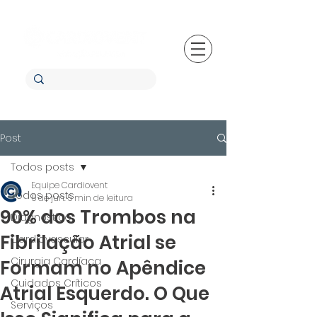
Post
Todos posts
Equipe Cardiovent
Todos posts
5 de jun.
5 min de leitura
90% dos Trombos na
Diagnóstico
Fibrilação Atrial se
Cardiovascular
Cirurgia Cardíaca
Formam no Apêndice
Cuidados Críticos
Atrial Esquerdo. O Que
Serviços