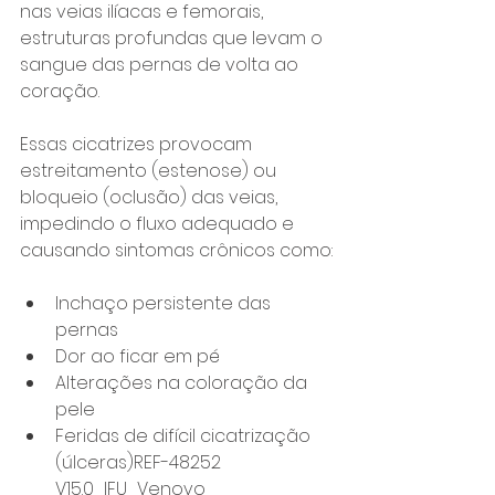
nas veias ilíacas e femorais, 
estruturas profundas que levam o 
sangue das pernas de volta ao 
coração.
Essas cicatrizes provocam 
estreitamento (estenose) ou 
bloqueio (oclusão) das veias, 
impedindo o fluxo adequado e 
causando sintomas crônicos como:
Inchaço persistente das 
pernas
Dor ao ficar em pé
Alterações na coloração da 
pele
Feridas de difícil cicatrização 
(úlceras)REF-48252 
V15.0_IFU_Venovo