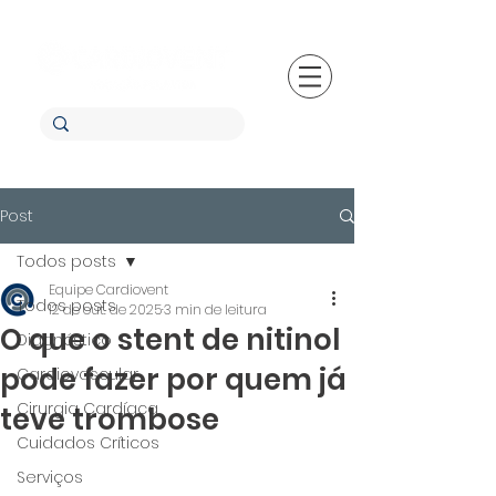
Post
Todos posts
Equipe Cardiovent
Todos posts
12 de out. de 2025
3 min de leitura
O que o stent de nitinol
Diagnóstico
pode fazer por quem já
Cardiovascular
Cirurgia Cardíaca
teve trombose
Cuidados Críticos
Serviços