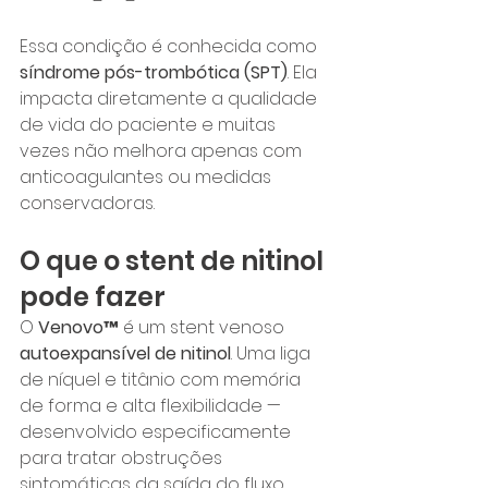
Essa condição é conhecida como 
síndrome pós-trombótica (SPT)
. Ela 
impacta diretamente a qualidade 
de vida do paciente e muitas 
vezes não melhora apenas com 
anticoagulantes ou medidas 
conservadoras.
O que o stent de nitinol 
pode fazer
O 
Venovo™
 é um stent venoso 
autoexpansível de nitinol
. Uma liga 
de níquel e titânio com memória 
de forma e alta flexibilidade — 
desenvolvido especificamente 
para tratar obstruções 
sintomáticas da saída do fluxo 