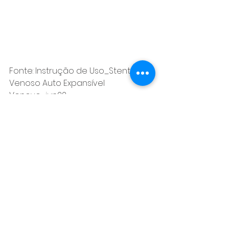
Fonte: Instrução de Uso_Stent 
Venoso Auto Expansível 
Venovo_jun22 
Ver tudo
Posts recentes