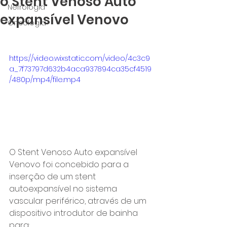
o Stent Venoso Auto
Nefrologia
expansível Venovo
Oncologia
https://video.wixstatic.com/video/4c3c9
a_7f73797d632b4aca937894ca35cf4519
/480p/mp4/file.mp4
O Stent Venoso Auto expansível 
Venovo foi concebido para a 
inserção de um stent 
autoexpansível no sistema 
vascular periférico, através de um 
dispositivo introdutor de bainha 
para: