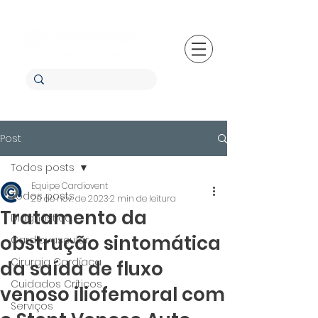
Post
Todos posts
Equipe Cardiovent
Todos posts
20 de nov. de 2023
2 min de leitura
Tratamento da
Diagnóstico
obstrução sintomática
Cardiovascular
Cirurgia Cardíaca
da saída de fluxo
Cuidados Críticos
venoso iliofemoral com
Serviços