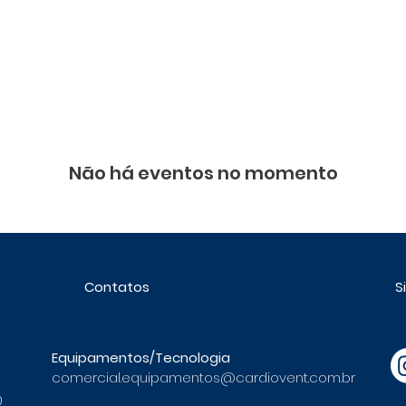
B2B
Sobre Nós
Soluções
Assistência Técnica
Não há eventos no momento
Contatos
S
Equipamentos/Tecnologia
comercial.equipamentos@cardiovent.com.br
0