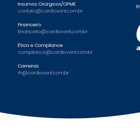
Insumos Cirúrgicos/OPME
E
contato@cardiovent.com.br
Financeiro
financeiro@cardiovent.com.br
Ética e Compliance
compliance@cardiovent.com.br
Carreiras
rh@cardiovent.com.br