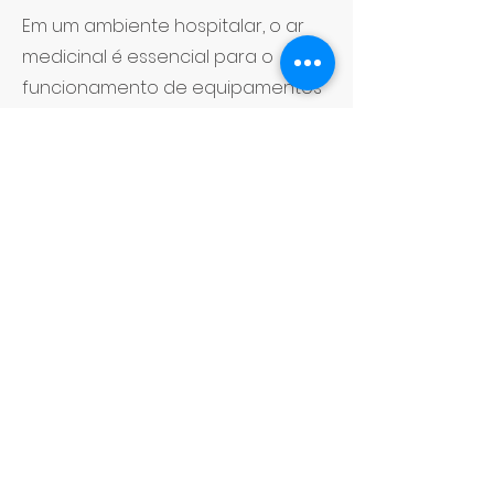
Em um ambiente hospitalar, o ar
medicinal é essencial para o
funcionamento de equipamentos
críticos, como ventiladores
pulmonares, centros cirúrgicos e
UTIs. Produzir esse recurso dentro
do hospital, em vez de depender
de fornecedores externos, traz
segurança, eficiência e
autonomia, garantindo o pleno
funcionamento das operações
médicas.
Garantia de Fornecimento
Contínuo e Adaptável à Demanda
A demanda por ar medicinal varia