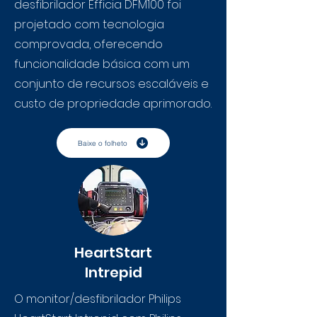
desfibrilador Efficia DFM100 foi
projetado com tecnologia
comprovada, oferecendo
funcionalidade básica com um
conjunto de recursos escaláveis e
custo de propriedade aprimorado.
Baixe o folheto
HeartStart
Intrepid
O monitor/desfibrilador Philips