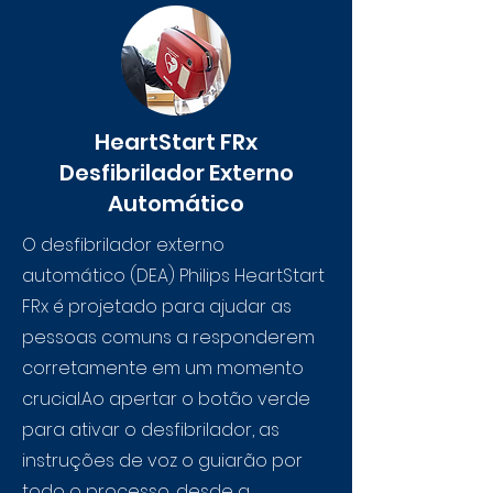
HeartStart FRx
Desfibrilador Externo
Automático
O desfibrilador externo
automático (DEA) Philips HeartStart
FRx é projetado para ajudar as
pessoas comuns a responderem
corretamente em um momento
crucial.Ao apertar o botão verde
para ativar o desfibrilador, as
instruções de voz o guiarão por
todo o processo, desde a