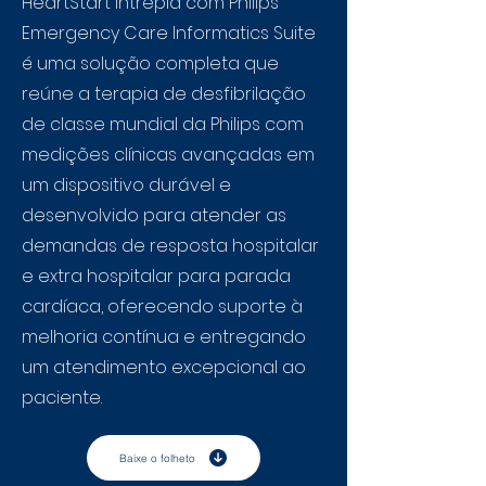
HeartStart Intrepid com Philips
Emergency Care Informatics Suite
é uma solução completa que
reúne a terapia de desfibrilação
de classe mundial da Philips com
medições clínicas avançadas em
um dispositivo durável e
desenvolvido para atender as
demandas de resposta hospitalar
e extra hospitalar para parada
cardíaca, oferecendo suporte à
melhoria contínua e entregando
um atendimento excepcional ao
paciente.
Baixe o folheto