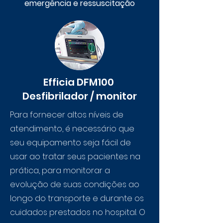
emergência e ressuscitação
Efficia DFM100
Desfibrilador / monitor
Para fornecer altos níveis de
atendimento, é necessário que
seu equipamento seja fácil de
usar ao tratar seus pacientes na
prática, para monitorar a
evolução de suas condições ao
longo do transporte e durante os
cuidados prestados no hospital. O