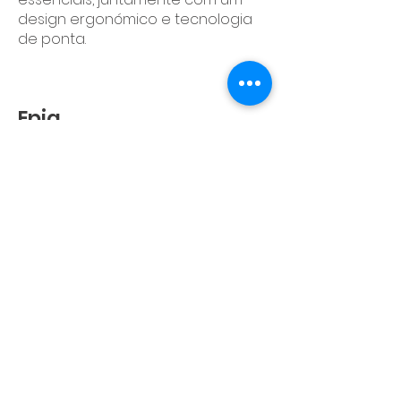
design ergonómico e tecnologia
de ponta.
Epiq
Imagens excepcionais em um
sistema compacto, móvel e
preparado para decisões
rápidas
Saiba Mais